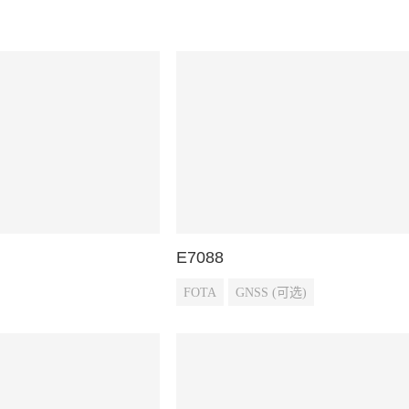
E7088
FOTA
GNSS (可选)