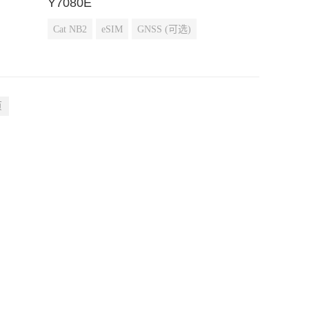
Y7080E
Cat NB2
eSIM
GNSS (可选)
页