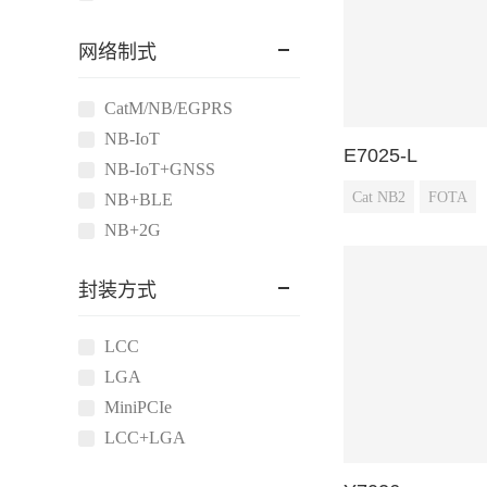
网络制式
CatM/NB/EGPRS
NB-IoT
E7025-L
NB-IoT+GNSS
Cat NB2
FOTA
NB+BLE
NB+2G
封装方式
LCC
LGA
MiniPCIe
LCC+LGA