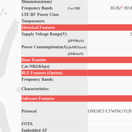
Dimensions(mm)
①
Frequency Bands
B1/B2
/B3/
Cat-NB2
LTE RF Power Class
Temperature
Electrical Features
Supply Voltage Range(V)
@PSM(uA)
Power Consumption(mA)
@eDRX(mA)
@Idle(mA)
Data Transfer
Cat-NB2(Kbps)
BLE Features (Option)
Frequency Bands:
Characteristics:
Software Features
Protocol
ONENET/CTWING/TCP/
FOTA
Embedded AT