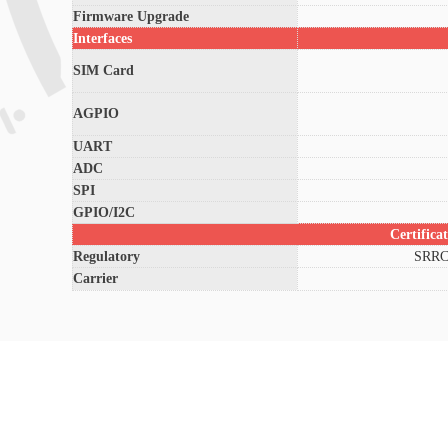
Firmware Upgrade
Interfaces
SIM Card
AGPIO
UART
ADC
SPI
GPIO/I2C
Certifica
Regulatory
SRRC
Carrier