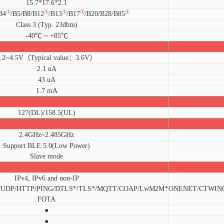
15.7*17.6*2.1
①
①
①
①
①
B4
/B5/B8/B12
/B13
/B17
/B20/B28/B85
Class 3 (Typ. 23dbm)
-40℃ ~ +85℃
2.2~4.5V（Typical value：3.6V）
2.1 uA
43 uA
1.7 mA
127(DL)/158.5(UL)
2.4GHz~2.485GHz
Support BLE 5.0(Low Power)
Slave mode
IPv4, IPv6 and non-IP
UDP/HTTP/PING/DTLS*/TLS*/MQTT/COAP/LwM2M*
ONENET/CTWING
FOTA
●
●