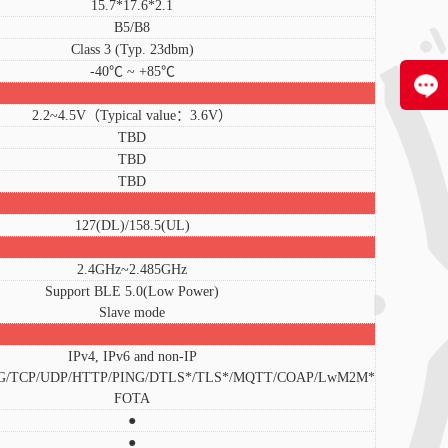
15.7*17.6*2.1
B5/B8
Class 3 (Typ. 23dbm)
-40℃ ~ +85℃
2.2~4.5V（Typical value：3.6V）
TBD
TBD
TBD
127(DL)/158.5(UL)
2.4GHz~2.485GHz
Support BLE 5.0(Low Power)
Slave mode
IPv4, IPv6 and non-IP
/TCP/UDP/HTTP/PING/DTLS*/TLS*/MQTT/COAP/LwM2M*
FOTA
●
●