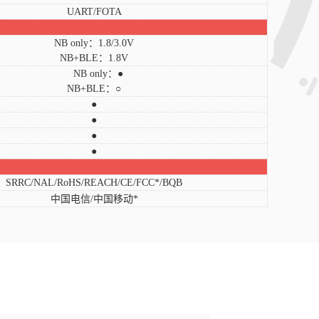
UART/FOTA
NB only：1.8/3.0V
NB+BLE：1.8V
NB only：●
NB+BLE：○
●
●
●
●
SRRC/NAL/RoHS/REACH/CE/FCC*/BQB
中国电信
/中国移动*