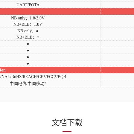
UART/FOTA
NB only：1.8/3.0V
NB+BLE：1.8V
NB only：●
NB+BLE：○
●
●
●
●
tion
/NAL/RoHS/REACH/CE*/FCC*/BQB
中国电信
/中国移动*
文档下载