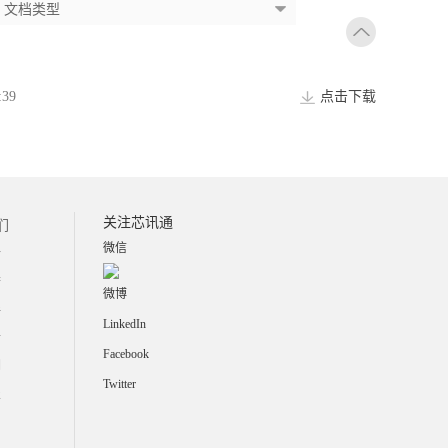
:39
点击下载
关注芯讯通
们
微信
介
誉
微博
伴
LinkedIn
士
Facebook
们
Twitter
报