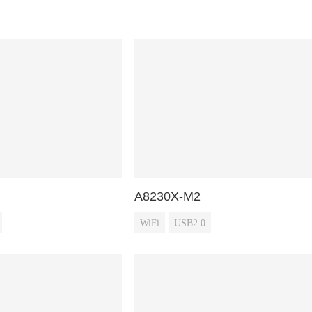
A8230X-M2
WiFi
USB2.0