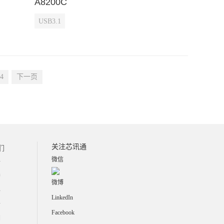
A8200C
USB3.1
4
下一页
关注芯讯通
们
微信
介
誉
微博
伴
LinkedIn
士
Facebook
们