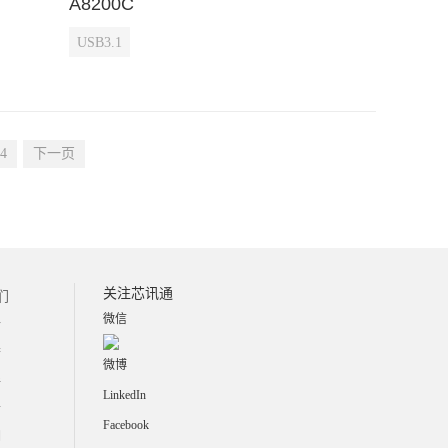
A8200C
USB3.1
4
下一页
关注芯讯通
们
微信
介
誉
微博
伴
LinkedIn
士
Facebook
们