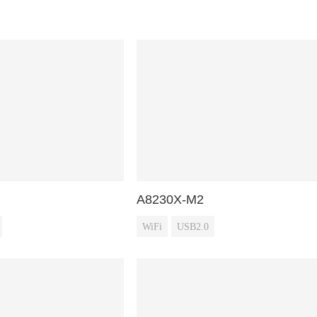
A8230X-M2
WiFi
USB2.0