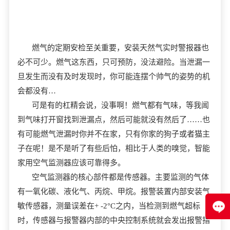
燃气的定期安检至关重要，安装天然气实时警报器也
必不可少。燃气这东西，只可预防，没法避险。当泄漏一
旦发生而没有及时发现时，你可能连摆个帅气的姿势的机
会都没有…
可是有的杠精会说，没事啊！燃气都有气味，等我闻
到气味打开窗找到泄漏点，然后可能就没有然后了……也
有可能燃气泄漏时你并不在家，只有你家的狗子或者猫主
子在呢！是不是听了有些后怕，相比于人类的嗅觉，智能
家用空气监测器应该可靠得多。
空气监测器的核心部件都是传感器。主要监测的气体
有一氧化碳、液化气、丙烷、甲烷。报警装置内部安装气
敏传感器，测量误差在+ -2°C之内，当检测到燃气超标
时，传感器与报警器内部的中央控制系统就会发出报警指